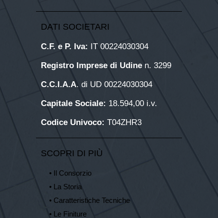
DATI SOCIETARI
C.F. e P. Iva:
IT 00224030304
Registro Imprese di Udine
n. 3299
C.C.I.A.A
. di UD 00224030304
Capitale Sociale:
18.594,00 i.v.
Codice Univoco:
T04ZHR3
SCOPRI DI PIÙ
• Il Consorzio
• La Storia
• Caratteristiche Tecniche
• Le Finiture