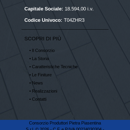
Capitale Sociale:
18.594,00 i.v.
Codice Univoco:
T04ZHR3
SCOPRI DI PIÙ
• Il Consorzio
• La Storia
• Caratteristiche Tecniche
• Le Finiture
• News
• Realizzazioni
• Contatti
Consorzio Produttori Pietra Piasentina
S.r.l. © 2026 - C.F. e P.IVA 00224030304 -