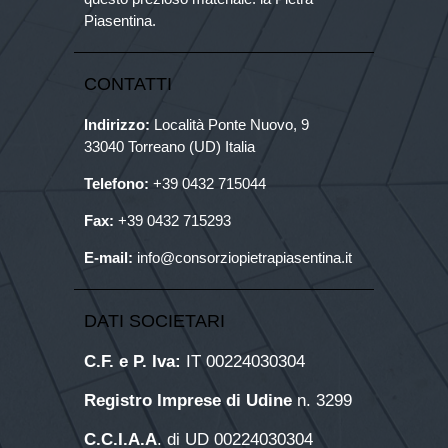
Piasentina.
CONTATTI
Indirizzo:
Località Ponte Nuovo, 9
33040 Torreano (UD) Italia
Telefono:
+39
0432 715044
Fax:
+39 0432 715293
E-mail:
info@consorziopietrapiasentina.it
DATI SOCIETARI
C.F. e P. Iva:
IT 00224030304
Registro Imprese di Udine
n. 3299
C.C.I.A.A
. di UD 00224030304