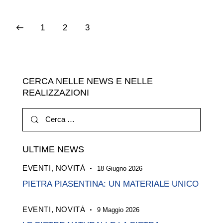
PAGINAZIONE
Page
1
Page
2
Page
3
DEGLI
ARTICOLI
CERCA NELLE NEWS E NELLE
REALIZZAZIONI
Ricerca
per:
ULTIME NEWS
EVENTI,
NOVITÀ
18 Giugno 2026
PIETRA PIASENTINA: UN MATERIALE UNICO
EVENTI,
NOVITÀ
9 Maggio 2026