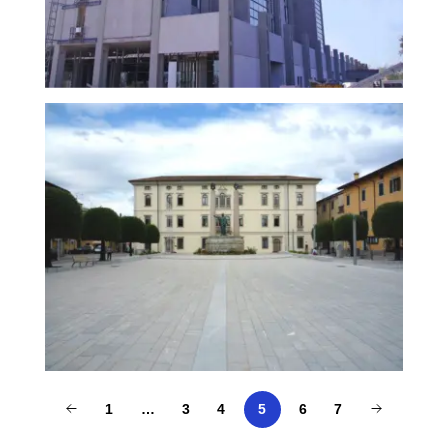
1
…
3
4
6
7
5