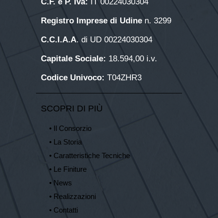
C.F. e P. Iva:
IT 00224030304
Registro Imprese di Udine
n. 3299
C.C.I.A.A
. di UD 00224030304
Capitale Sociale:
18.594,00 i.v.
Codice Univoco:
T04ZHR3
SCOPRI DI PIÙ
• Il Consorzio
• La Storia
• Caratteristiche Tecniche
• Le Finiture
• News
• Realizzazioni
• Contatti