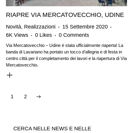
RIAPRE VIA MERCATOVECCHIO, UDINE
Novità
,
Realizzazioni
15 Settembre 2020
6K
Views
0
Likes
0
Comments
Via Mercatovecchio – Udine è stata ufficialmente riaperta! La
banda di Lavariano ha portato un tocco d’allegria e di festa in
centro città per il completamento dei lavori e la riapertura di Via
Mercatovecchio.
PAGINAZIONE
>
Page
1
Page
2
DEGLI
ARTICOLI
CERCA NELLE NEWS E NELLE