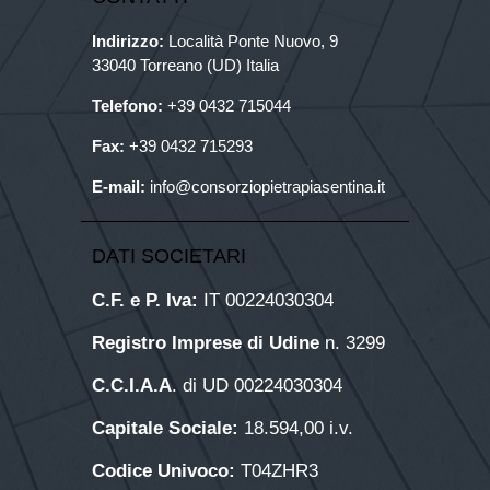
Indirizzo:
Località Ponte Nuovo, 9
33040 Torreano (UD) Italia
Telefono:
+39
0432 715044
Fax:
+39 0432 715293
E-mail:
info@consorziopietrapiasentina.it
DATI SOCIETARI
C.F. e P. Iva:
IT 00224030304
Registro Imprese di Udine
n. 3299
C.C.I.A.A
. di UD 00224030304
Capitale Sociale:
18.594,00 i.v.
Codice Univoco:
T04ZHR3