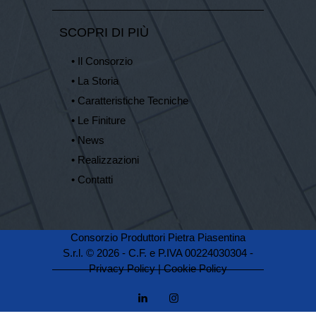
SCOPRI DI PIÙ
• Il Consorzio
• La Storia
• Caratteristiche Tecniche
• Le Finiture
• News
• Realizzazioni
• Contatti
Consorzio Produttori Pietra Piasentina
S.r.l. © 2026 - C.F. e P.IVA 00224030304 -
Privacy Policy
|
Cookie Policy
linkedin
instagramm