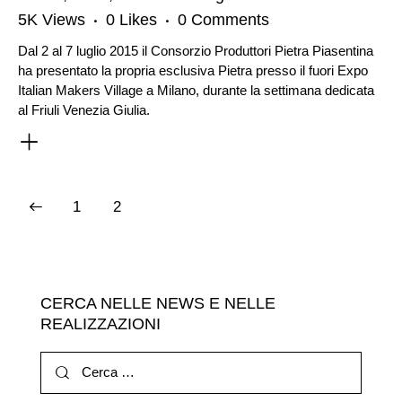
5K
Views
0
Likes
0
Comments
Dal 2 al 7 luglio 2015 il Consorzio Produttori Pietra Piasentina
ha presentato la propria esclusiva Pietra presso il fuori Expo
Italian Makers Village a Milano, durante la settimana dedicata
al Friuli Venezia Giulia.
PAGINAZIONE
Page
1
Page
2
DEGLI
ARTICOLI
CERCA NELLE NEWS E NELLE
REALIZZAZIONI
Ricerca
per: