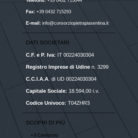
Telefono:
+39
0432 715044
Fax:
+39 0432 715293
E-mail:
info@consorziopietrapiasentina.it
DATI SOCIETARI
C.F. e P. Iva:
IT 00224030304
Registro Imprese di Udine
n. 3299
C.C.I.A.A
. di UD 00224030304
Capitale Sociale:
18.594,00 i.v.
Codice Univoco:
T04ZHR3
SCOPRI DI PIÙ
• Il Consorzio