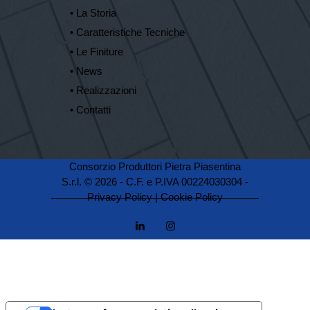
• La Storia
• Caratteristiche Tecniche
• Le Finiture
• News
• Realizzazioni
• Contatti
Consorzio Produttori Pietra Piasentina
S.r.l. © 2026 - C.F. e P.IVA 00224030304 -
Privacy Policy
|
Cookie Policy
linkedin
instagramm